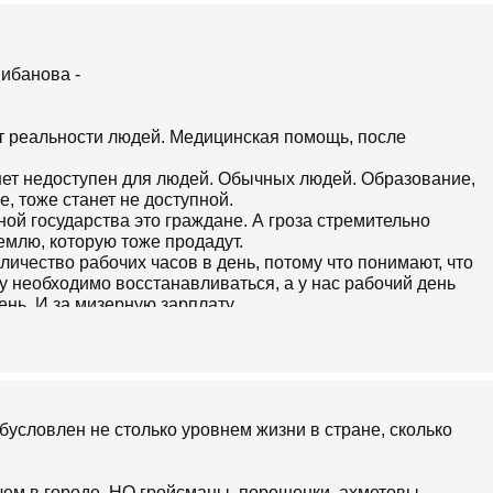
т реальности людей. Медицинская помощь, после
нет недоступен для людей. Обычных людей. Образование,
е, тоже станет не доступной.
ной государства это граждане. А гроза стремительно
емлю, которую тоже продадут.
ичество рабочих часов в день, потому что понимают, что
у необходимо восстанавливаться, а у нас рабочий день
ень. И за мизерную зарплату.
едусматривает изменение финансирования системы
анут идти неизвестно на что. Государство прекратит
 поликлиник, и начнет платить врачу за предоставление
ому пациенту.
ма в действии. Однако, не все так красочно и радостно,
бусловлен не столько уровнем жизни в стране, сколько
те в и.о. министром здравоохранения Уляной Супрун.
которая случилась в канун Рождества.
мбулаторий и ликвидации стационарных пунктов
ем в городе, НО гройсманы, порошенки, ахметовы,