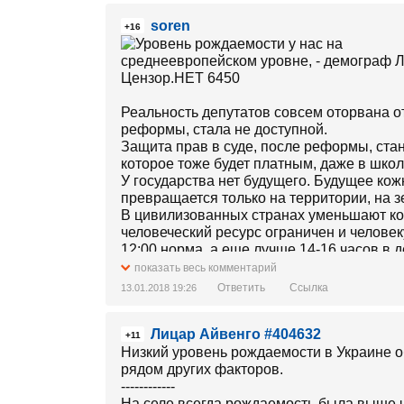
soren
+16
Реальность депутатов совсем оторвана о
реформы, стала не доступной.
Защита прав в суде, после реформы, ста
которое тоже будет платным, даже в школ
У государства нет будущего. Будущее кож
превращается только на территории, на з
В цивилизованных странах уменьшают кол
человеческий ресурс ограничен и человек
12:00 норма, а еще лучше 14-16 часов в д
Напомним, что медицинская реформа пр
показать весь комментарий
здравоохранения.
Ответить
Ссылка
13.01.2018 19:26
Деньги, как уверяют реформаторы, перест
финансировать стены и кровати больниц и
Лицар Aйвенго #404632
конкретной медицинской помощи конкретн
+11
Уже наступил январь и медицинская рефор
Низкий уровень рождаемости в Украине о
как внушали нам народные депутаты вмес
рядом других факторов.
Поведаем вам одну неприятную историю, 
------------
Из-за массовых сокращений персонала а
На селе всегда рождаемость была выше ч