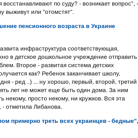
я восстанавливают по суду? - возникает вопрос", 
ну выживут или "отомстят".
ение пенсионного возраста в Украине
 развита инфраструктура соответствующая,
жно в детское дошкольное учреждение отправить
роблем. Второе - развитая система детских
олучается как? Ребенок заканчивает школу,
ня - ред ..) ... ну хорошо, первый, второй, третий
сять лет не может еще быть один дома. За ним
ь некому, просто некому, ни кружков. Вся эта
 - отметила Либанова.
лом примерно треть всех украинцев - бедные"