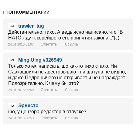
ТОП КОММЕНТАРИИ
trawler_tug
+4
Действительно, тихо. А ведь ясно написано, что "В
НАТО ждут скорейшего его принятия закона..."(с).
Ответить
Ссылка
24.01.2018 01:07
Ming Uing #326949
+3
Только хотел написать, шо как-то тихо стало. Ни
Саакашвили не арестовывают, ни шатуна не видно,
и даже Педро ничего не открывает и не награждает.
Подозрительно. К чему бы это?
Ответить
Ссылка
24.01.2018 00:59
Эрнесто
+2
шо, у цензора редактор в отпуске?
Ответить
Ссылка
24.01.2018 00:53