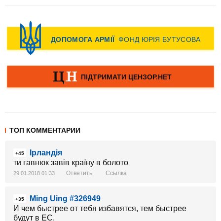
ТОП КОММЕНТАРИИ
Ірландія
+45
ти гавнюк завів країну в болото
Ответить
Ссылка
29.01.2018 01:33
Ming Uing #326949
+35
И чем быстрее от тебя избавятся, тем быстрее
будут в ЕС.