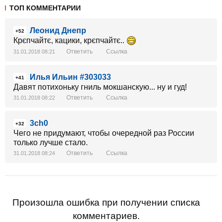
ТОП КОММЕНТАРИИ
Леонид Днепр
+52
Крєпчайтє, кацики, крєпчайтє..
Ответить
Ссылка
31.01.2018 08:21
Илья Ильин #303033
+41
Давят потихоньку гниль мокшанскую... ну и гуд!
Ответить
Ссылка
31.01.2018 08:22
3ch0
+32
Чего не придумают, чтобы очередной раз России
только лучше стало.
Ответить
Ссылка
31.01.2018 08:24
Произошла ошибка при получении списка
комментариев.