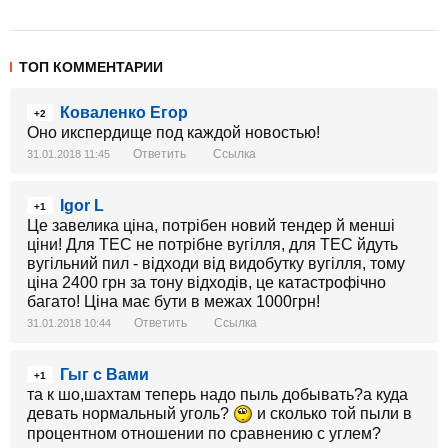
ТОП КОММЕНТАРИИ
Коваленко Егор
+2
Оно икспердище под каждой новостью!
Ответить
Ссылка
31.01.2018 11:45
Igor L
+1
Це завелика ціна, потрібен новий тендер й менші
ціни! Для ТЕС не потрібне вугілля, для ТЕС йдуть
вугільний пил - відходи від видобутку вугілля, тому
ціна 2400 грн за тону відходів, це катастрофічно
багато! Ціна має бути в межах 1000грн!
Ответить
Ссылка
31.01.2018 10:44
Гыг с Вами
+1
та к шо,шахтам теперь надо пыль добывать?а куда
девать нормальный уголь?
и сколько той пыли в
процентном отношении по сравнению с углем?