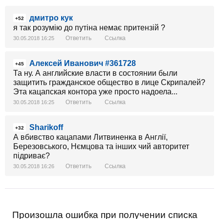
дмитро кук
+52
я так розумію до путіна немає притензій ?
Ответить
Ссылка
30.05.2018 16:25
Алексей Иванович #361728
+45
Та ну. А английские власти в состоянии были
защитить гражданское общество в лице Скрипалей?
Эта кацапская контора уже просто надоела...
Ответить
Ссылка
30.05.2018 16:25
Sharikoff
+32
А вбивство кацапами Литвиненка в Англії,
Березовського, Нємцова та інших чий авторитет
підриває?
Ответить
Ссылка
30.05.2018 16:26
Произошла ошибка при получении списка