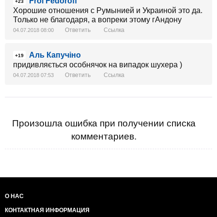
Frol Fedoroff
+23
Хорошие отношения с Румынией и Украиной это да.
Только не благодаря, а вопреки этому гАндону
Ответить
Ссылка
04.07.2018 08:00
Аль Капучіно
+19
придивляється особнячок на випадок шухера )
Ответить
Ссылка
04.07.2018 07:53
Произошла ошибка при получении списка
комментариев.
О НАС
КОНТАКТНАЯ ИНФОРМАЦИЯ