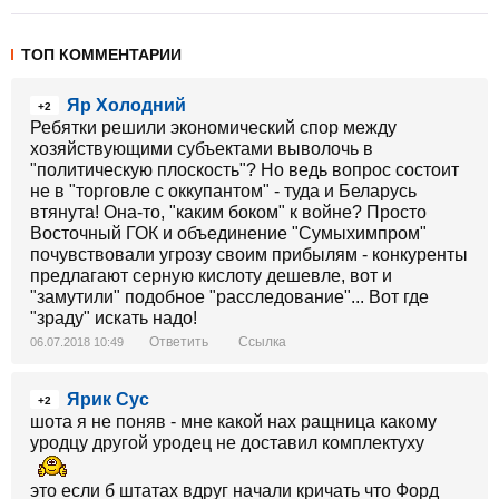
ТОП КОММЕНТАРИИ
Яр Холодний
+2
Ребятки решили экономический спор между
хозяйствующими субъектами выволочь в
"политическую плоскость"? Но ведь вопрос состоит
не в "торговле с оккупантом" - туда и Беларусь
втянута! Она-то, "каким боком" к войне? Просто
Восточный ГОК и объединение "Сумыхимпром"
почувствовали угрозу своим прибылям - конкуренты
предлагают серную кислоту дешевле, вот и
"замутили" подобное "расследование"... Вот где
"зраду" искать надо!
Ответить
Ссылка
06.07.2018 10:49
Ярик Сус
+2
шота я не поняв - мне какой нах ращница какому
уродцу другой уродец не доставил комплектуху
это если б штатах вдруг начали кричать что Форд