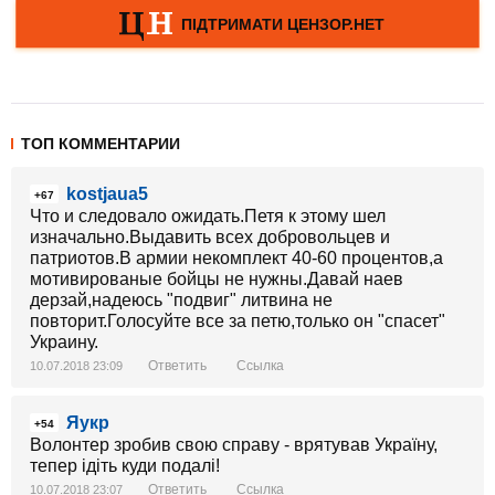
ТОП КОММЕНТАРИИ
kostjaua5
+67
Что и следовало ожидать.Петя к этому шел
изначально.Выдавить всех добровольцев и
патриотов.В армии некомплект 40-60 процентов,а
мотивированые бойцы не нужны.Давай наев
дерзай,надеюсь "подвиг" литвина не
повторит.Голосуйте все за петю,только он "спасет"
Украину.
Ответить
Ссылка
10.07.2018 23:09
Яукр
+54
Волонтер зробив свою справу - врятував Україну,
тепер ідіть куди подалі!
Ответить
Ссылка
10.07.2018 23:07