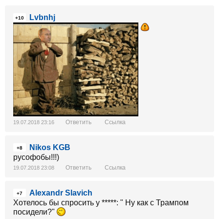
Lvbnhj
+10
Ответить
Ссылка
19.07.2018 23:16
Nikos KGB
+8
русофобы!!!)
Ответить
Ссылка
19.07.2018 23:08
Alexandr Slavich
+7
Хотелось бы спросить у *****: " Ну как с Трампом
посидели?"