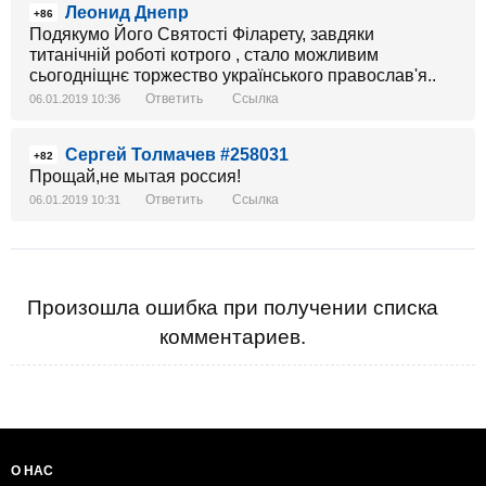
Леонид Днепр
+86
Подякумо Його Святості Філарету, завдяки
титанічній роботі котрого , стало можливим
сьогодніщнє торжество українського православ'я..
Ответить
Ссылка
06.01.2019 10:36
Сергей Толмачев #258031
+82
Прощай,не мытая россия!
Ответить
Ссылка
06.01.2019 10:31
Произошла ошибка при получении списка
комментариев.
О НАС