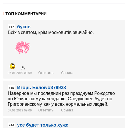
ТОП КОММЕНТАРИИ
буков
+17
Всіх з святом, крім московитів звичайно.
Ответить
Ссылка
07.01.2019 09:09
Игорь Белов #379933
+15
Наверное мы последний раз празднуем Рождство
по Юлианскому календарю. Следующее будет по
Григорианскому, как у всех нормальных людей.
Ответить
Ссылка
07.01.2019 09:09
усе будет только хуже
+14