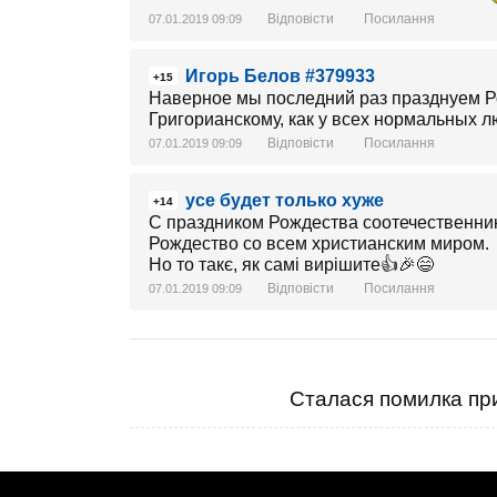
Відповісти
Посилання
07.01.2019 09:09
Игорь Белов #379933
+15
Наверное мы последний раз празднуем Р
Григорианскому, как у всех нормальных л
Відповісти
Посилання
07.01.2019 09:09
усе будет только хуже
+14
С праздником Рождества соотечественники
Рождество со всем христианским миром.
Но то такє, як самі вирішите👍🎉😄
Відповісти
Посилання
07.01.2019 09:09
Сталася помилка при