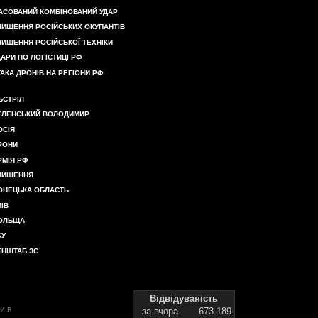
АСОВАНИЙ КОМБІНОВАНИЙ УДАР
НИЩЕННЯ РОСІЙСЬКИХ ОКУПАНТІВ
НИЩЕННЯ РОСІЙСЬКОЇ ТЕХНІКИ
ДАРИ ПО ЛОГІСТИЦІ РФ
ТАКА ДРОНІВ НА РЕГІОНИ РФ
БСТРІЛ
ЕЛЕНСЬКИЙ ВОЛОДИМИР
ОСІЯ
РОНИ
РМІЯ РФ
НИЩЕННЯ
ОНЕЦЬКА ОБЛАСТЬ
ИЇВ
ОЛЬЩА
СУ
ЕНШТАБ ЗС
Відвідуваність
и в
за вчора
673 189