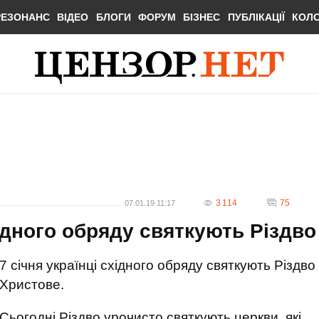
РЕЗОНАНС
ВІДЕО
БЛОГИ
ФОРУМ
БІЗНЕС
ПУБЛІКАЦІЇ
КОЛ
3 114
75
07.01.19 11:17
ідного обряду святкують Різдво
7 січня українці східного обряду святкують Різдво
Христове.
Сьогодні Різдво урочисто святкують церкви, які