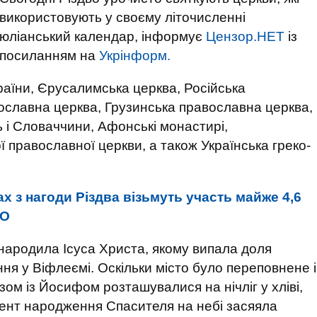
використовують у своєму літочисленні
юліанський календар, інформує
Цензор.НЕТ
із
посиланням на
Укрінформ.
аїни, Єрусалимська церква, Російська
ославна церква, Грузинська православна церква,
 і Словаччини, Афонські монастирі,
 православної церкви, а також Українська греко-
х з нагоди Різдва візьмуть участь майже 4,6
ТО
народила Ісуса Христа, якому випала доля
ня у Віфлеємі. Оскільки місто було переповнене і
зом із Йосифом розташувалися на нічліг у хліві,
ент народження Спасителя на небі засяяла