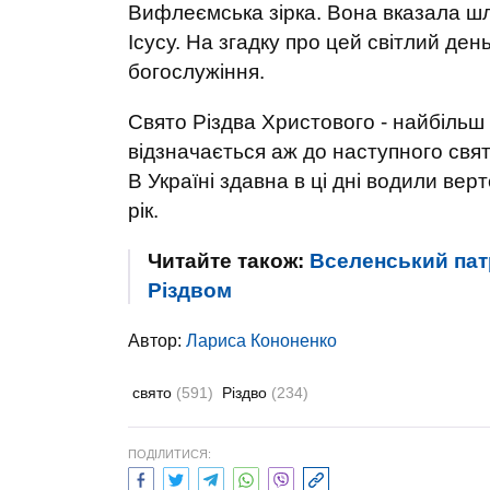
Вифлеємська зірка. Вона вказала шл
Ісусу. На згадку про цей світлий де
богослужіння.
Свято Різдва Христового - найбіль
відзначається аж до наступного свя
В Україні здавна в ці дні водили вер
рік.
Читайте також:
Вселенський патр
Різдвом
Автор:
Лариса Кононенко
свято
(591)
Різдво
(234)
ПОДІЛИТИСЯ: