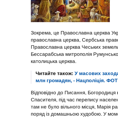
Зокрема, це Православна церква Укр
православна церква, Сербська прав
Православна церква Чеських земель
Бессарабська митрополія Румунської
католицька церква.
Читайте також:
У масових захода
млн громадян, - Нацполіція. ФО
Відповідно до Писання, Богородиця 
Спасителя, під час перепису населен
там не було вільного місця, Марія ра
поряд із домашньою худобою. У мом