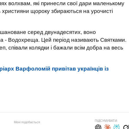
ях волхвам, які принесли свої дари маленькому
нь християни щороку збираються на урочисті
ш шановане серед двунадесятих, воно
та - Водохреща. Цей період називають Святками.
теп, співали колядки і бажали всім добра на весь
іарх Варфоломій привітав українців із
ПІДСУМУВАТИ:
Мені подобається