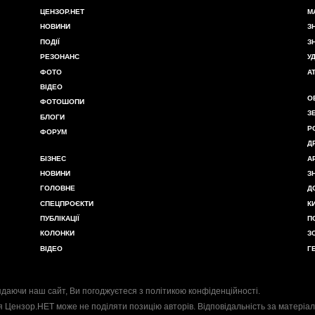
ЦЕНЗОР.НЕТ
М
НОВИНИ
З
ПОДІЇ
З
РЕЗОНАНС
У
ФОТО
А
ВІДЕО
О
ФОТОШОПИ
З
БЛОГИ
Р
ФОРУМ
Д
БІЗНЕС
А
НОВИНИ
З
ГОЛОВНЕ
Д
СПЕЦПРОЄКТИ
К
ПУБЛІКАЦІЇ
П
КОЛОНКИ
З
ВІДЕО
Г
даючи наш сайт, Ви погоджуєтеся з
політикою конфіденційності
.
я Цензор.НЕТ може не поділяти позицію авторів. Відповідальність за матеріал