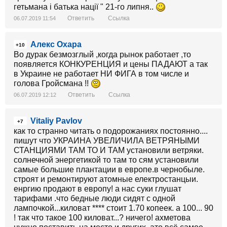
гетьмана і батька нації " 21-го липня..
Ответить
Ссылка
06.07.2019 11:54
Алекс Охара
+10
Во дурак безмозглый ,когда рынок работает ,то
появляется КОНКУРЕНЦИЯ и цены ПАДАЮТ а так
в Украине не работает НИ ФИГА в том числе и
голова Гройсмана !!
Ответить
Ссылка
06.07.2019 12:12
Vitaliy Pavlov
+7
как то странно читать о подорожаниях постоянно....
пишут что УКРАИНА УВЕЛИЧИЛА ВЕТРЯНЫМИ
СТАНЦИЯМИ ТАМ ТО И ТАМ установили ветряки.
солнечной энергетикой то там то сям установили
самые большие плантации в европе.в чернобыле.
строят и ремонтируют атомные електростанцыи.
енргию продают в европу! а нас суки глушат
тарифами .что бедные люди сидят с одной
лампочкой...киловат **** стоит 1.70 копеек. а 100... 90
! так что такое 100 киловат...? ничего! ахметова