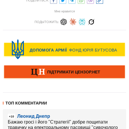
ПОДЕЛИТЬСЯ:
Мне нравится
ПОДЫТОЖИТЬ:
ТОП КОММЕНТАРИИ
Леонид Днепр
+10
Бажаю гросі і його "Стратегії" добре пощипати
травичку на електоральному пасовищі "сивочолого