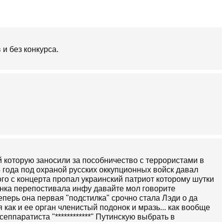
и без конкурса.
й которую заносили за пособничество с террористами в
4 года под охраной русских оккупционных войск давал
ого с концерта пропал украинский патриот которому шутки
енка перепостивала инфу давайте мол говорите
еперь она первая "подстилка" срочно стала Лэди о да
я как и ее орган членистый подонок и мразь... как вообще
еппаратиста "************" Путинскую выбрать в