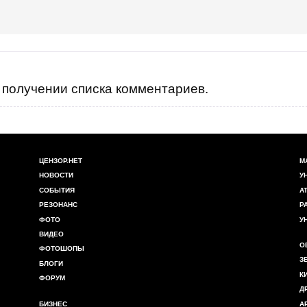
получении списка комментариев.
ЦЕНЗОР.НЕТ
М
НОВОСТИ
У
СОБЫТИЯ
А
РЕЗОНАНС
Р
ФОТО
У
ВИДЕО
О
ФОТОШОПЫ
З
БЛОГИ
К
ФОРУМ
Д
БИЗНЕС
А