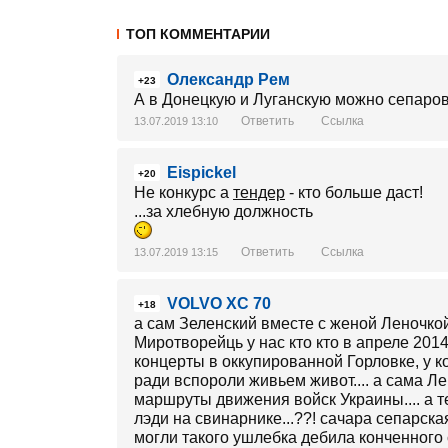
ТОП КОММЕНТАРИИ
Олександр Рем
+23
А в Донецкую и Луганскую можно сепаров 
Ответить
Ссылка
13.07.2019 13:10
Eispickel
+20
Не конкурс а
тендер
- кто больше даст!
...за хлебную должность
Ответить
Ссылка
13.07.2019 13:15
VOLVO XC 70
+18
а сам Зеленский вместе с женой Леночко
Миротворейць у нас кто кто в апреле 201
концерты в оккупированной Горловке, у к
ради вспороли живьем живот.... а сама Л
маршруты движения войск Украины.... а т
лэди на свинарнике...??! сачара сепарска
могли такого ушлебка дебила конченного с