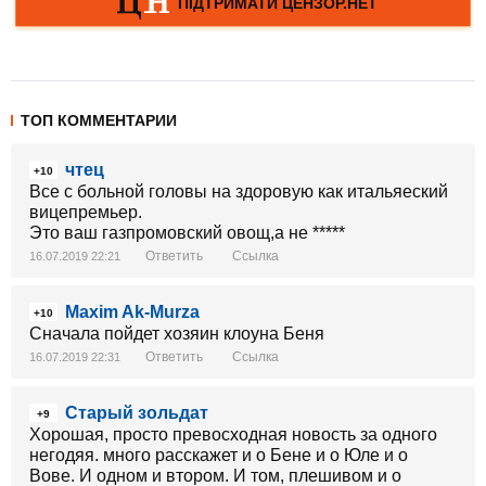
ТОП КОММЕНТАРИИ
чтец
+10
Все с больной головы на здоровую как итальяеский
вицепремьер.
Это ваш газпромовский овощ,а не *****
Ответить
Ссылка
16.07.2019 22:21
Maxim Ak-Murza
+10
Сначала пойдет хозяин клоуна Беня
Ответить
Ссылка
16.07.2019 22:31
Старый зольдат
+9
Хорошая, просто превосходная новость за одного
негодяя. много расскажет и о Бене и о Юле и о
Вове. И одном и втором. И том, плешивом и о