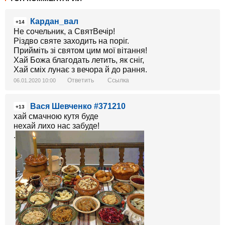
Кардан_вал
+14
Не сочельник, а СвятВечір!
Різдво святе заходить на поріг.
Прийміть зі святом цим мої вітання!
Хай Божа благодать летить, як сніг,
Хай сміх лунає з вечора й до рання.
Ответить
Ссылка
06.01.2020 10:00
Вася Шевченко #371210
+13
хай смачною кутя буде
нехай лихо нас забуде!
.