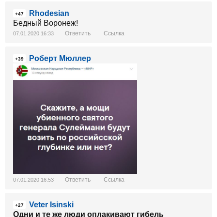
Rhodesian
+47
Бедный Воронеж!
Ответить
Ссылка
07.01.2020 16:33
Роберт Мюллер
+39
Ответить
Ссылка
07.01.2020 16:53
Veter Isinski
+27
Одни и те же люди оплакивают гибель