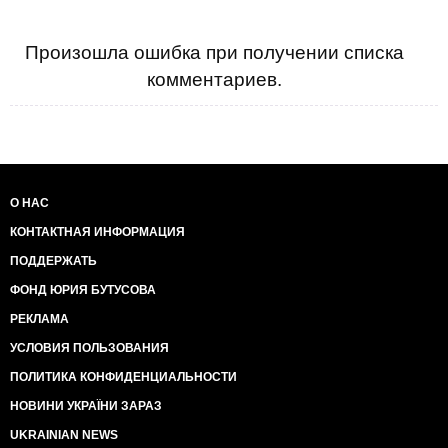
Не все то золото, что блестит.
И не все что вам обещают зеленые - правда.
Вернее, ВСЕ что вам обещают зеленые - НЕправда.
Произошла ошибка при получении списка
Доказано их действиями.
комментариев.
О НАС
КОНТАКТНАЯ ИНФОРМАЦИЯ
ПОДДЕРЖАТЬ
ФОНД ЮРИЯ БУТУСОВА
РЕКЛАМА
УСЛОВИЯ ПОЛЬЗОВАНИЯ
ПОЛИТИКА КОНФИДЕНЦИАЛЬНОСТИ
НОВИНИ УКРАЇНИ ЗАРАЗ
UKRAINIAN NEWS