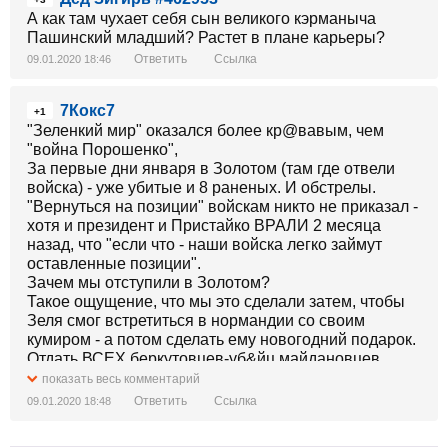
А как там чухает себя сын великого кэрманыча
Пашинский младший? Растет в плане карьеры?
Ответить
Ссылка
09.01.2020 18:46
7Кокс7
+1
"Зеленкий мир" оказался более кр@вавым, чем
"война Порошенко",
За первые дни января в Золотом (там где отвели
войска) - уже убитые и 8 раненых. И обстрелы.
"Вернуться на позиции" войскам никто не приказал -
хотя и президент и Пристайко ВРАЛИ 2 месяца
назад, что "если что - наши войска легко займут
оставленные позиции".
Зачем мы отступили в Золотом?
Такое ощущение, что мы это сделали затем, чтобы
Зеля смог встретиться в нормандии со своим
кумиром - а потом сделать ему новогодний подарок.
Отдать ВСЕХ беркутовцев-уб&йц майдановцев,
около сотни терр@ристов-уб&йц - а в обмен
показать весь комментарий
оставить в российских тюрмах несколько сотен
Ответить
Ссылка
09.01.2020 18:48
наших бойцов. И около сотни кырымлы.
Такой вот он, обмен "всех на всех",