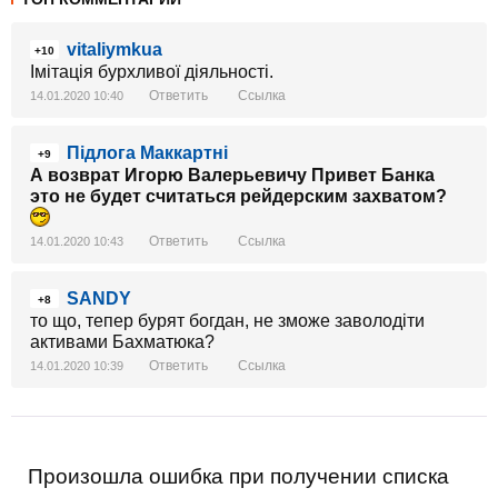
vitaliymkua
+10
Імітація бурхливої діяльності.
Ответить
Ссылка
14.01.2020 10:40
Підлога Маккартні
+9
А возврат Игорю Валерьевичу Привет Банка
это не будет считаться рейдерским захватом?
Ответить
Ссылка
14.01.2020 10:43
SANDY
+8
то що, тепер бурят богдан, не зможе заволодіти
активами Бахматюка?
Ответить
Ссылка
14.01.2020 10:39
Произошла ошибка при получении списка