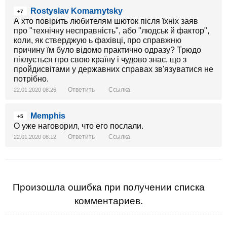
Rostyslav Komarnytsky
+7
А хто повірить любителям шюток після їхніх заяв
про "технічну несправність", або "людськ й фактор",
коли, як стверджую ь фахівці, про справжню
причину їм було відомо практично одразу? Трюдо
піклується про свою країну і чудово знає, що з
пройдисвітами у державних справах зв'язуватися не
потрібно.
Ответить
Ссылка
22.01.2020 08:26
Memphis
+5
О уже наговорил, что его послали.
Ответить
Ссылка
22.01.2020 08:12
Произошла ошибка при получении списка
комментариев.