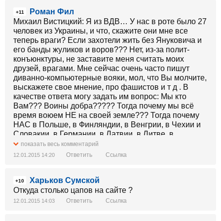
Роман Фил
+11
Михаил Вистицкий: Я из ВДВ… У нас в роте было 27
человек из Украины, и что, скажите они мне все
теперь враги? Если захотели жить без Януковича и
его банды жуликов и воров??? Нет, из-за полит-
конъюнктуры, не заставите меня считать моих
друзей, врагами. Мне сейчас очень часто пишут
диванно-компьютерные вояки, мол, что Вы молчите,
выскажете свое мнение, про фашистов и т д . В
качестве ответа могу задать им вопрос: Мы кто
Вам??? Воины добра????? Тогда почему мы всё
время воюем НЕ на своей земле??? Тогда почему
НАС в Польше, в Финляндии, в Венгрии, в Чехии и
Словакии, в Германии, в Латвии, в Литве, в
Эстонии, в Афганистане, в Приднестровье, в Чечне,
показать весь комментарий
в Грузии, а теперь и в Украине называют
Ответить
Ссылка
12.01.2015 14:20
ОККУПАНТАМИ???? А ???
Харьков Сумской
http://3.bp.blogspot.com/-
+10
sO_RcLHUKWQ/VK7Y7QZ3vdI/AAAAAAAABCE/ub_3UpknJb
Откуда столько цапов на сайте ?
1415975806k48gn-620x396.jpg [Зображення
Ответить
Ссылка
12.01.2015 14:03
недоступне]
Задумайтесь хоть немного! Кто ни будь из Вас, был в