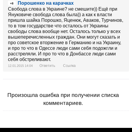
Порошенко на карачках
составе войск, когда местные жители тебе в лицо
+8
Свобода слова в Украине? не смешите)) Ещё при
кричат -«..убирайтесь отсюда Оккупанты!»???
Януковиче свобода слова была)) а как к власти
Почему мы воюем с бывшими Братьями???? ВСЕ
пришла шайка Порошко, Яценюк, Аваков, Турчинов,
эти народы фашисты??? Почему на нас никто не
то в том государстве что осталось от Украины
нападает, а мы всё воюем и воюем???? Почему
свободы слова вообще нет. Осталось только у всех
почти все мои Братишки имеют ранения и контузии,
вышеперечисленных граждан. Они могут сказать и
за какую такую идею на чужой земле???? Очнитесь,
про советское вторжение в Германию и на Украину,
у России уже нет союзников, кроме маленькой
и про то что в Одессе люди сами себя подожгли и
Беларуси и виртуального «Гондураса».
расстреляли. И про то что в Донбассе люди сами
себя обстреливают.
Ответить
Ссылка
12.01.2015 14:04
Произошла ошибка при получении списка
комментариев.