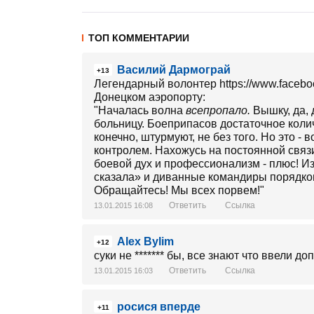
ТОП КОММЕНТАРИИ
Василий Дармограй
+13
Легендарный волонтер https://www.facebo
Донецком аэропорту:
"Началась волна
всепропало.
Вышку, да, 
больницу. Боеприпасов достаточное колич
конечно, штурмуют, не без того. Но это -
контролем. Нахожусь на постоянной связи
боевой дух и профессионализм - плюс! Из
сказала» и диванные командиры порядком
Обращайтесь! Мы всех порвем!"
Ответить
Ссылка
13.01.2015 16:08
Alex Bylim
+12
суки не ******* бы, все знают что ввели д
Ответить
Ссылка
13.01.2015 16:03
росися вперде
+11