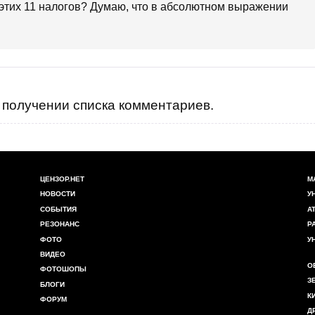
 этих 11 налогов? Думаю, что в абсолютном выражении
получении списка комментариев.
ЦЕНЗОР.НЕТ
М
НОВОСТИ
У
СОБЫТИЯ
А
РЕЗОНАНС
Р
ФОТО
У
ВИДЕО
О
ФОТОШОПЫ
З
БЛОГИ
К
ФОРУМ
Д