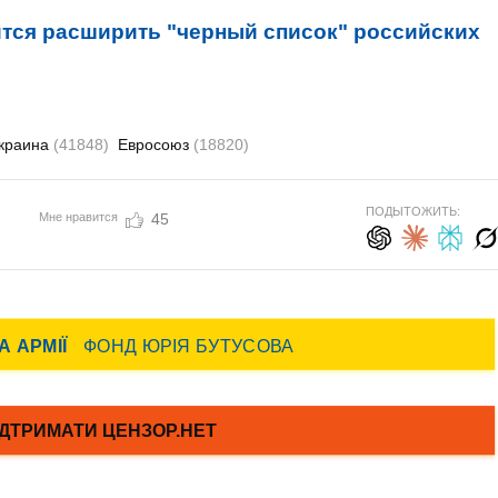
тся расширить "черный список" российских
краина
(41848)
Евросоюз
(18820)
ПОДЫТОЖИТЬ:
Мне нравится
45