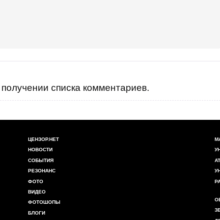
получении списка комментариев.
ЦЕНЗОР.НЕТ
М
НОВОСТИ
У
СОБЫТИЯ
А
РЕЗОНАНС
У
ФОТО
Р
ВИДЕО
О
ФОТОШОПЫ
З
БЛОГИ