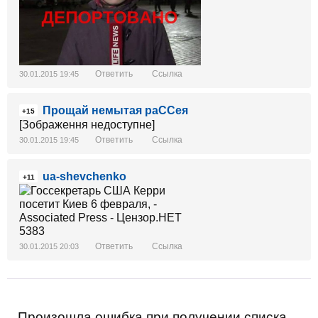
Ответить
Ссылка
30.01.2015 19:45
Прощай немытая раССея
+15
[Зображення недоступне]
Ответить
Ссылка
30.01.2015 19:45
ua-shevchenko
+11
Ответить
Ссылка
30.01.2015 20:03
Произошла ошибка при получении списка