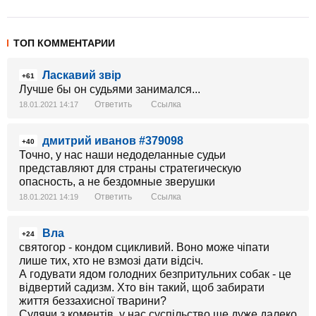
ТОП КОММЕНТАРИИ
Ласкавий звір
+61
Лучше бы он судьями занимался...
Ответить
Ссылка
18.01.2021 14:17
дмитрий иванов #379098
+40
Точно, у нас наши недоделанные судьи
представляют для страны стратегическую
опасность, а не бездомные зверушки
Ответить
Ссылка
18.01.2021 14:19
Вла
+24
святогор - кондом сцикливий. Воно може чіпати
лише тих, хто не взмозі дати відсіч.
А годувати ядом голодних безпритульних собак - це
відвертий садизм. Хто він такий, щоб забирати
життя беззахисної тварини?
Судячи з коментів, у нас суспільство ще дуже далеко