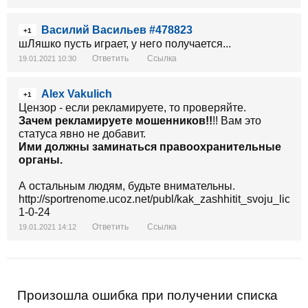
Василий Васильев #478823
+1
шЛяшко пусть играет, у него получается...
Ответить
Ссылка
19.01.2021 10:30
Alex Vakulich
+1
Цензор - если рекламируете, то проверяйте.
Зачем рекламируете мошенников!!
!! Вам это
статуса явно не добавит.
Ими должны заминаться правоохранительные
органы.
А остальным людям, будьте внимательны.
http://sportrenome.ucoz.net/publ/kak_zashhitit_svoju_lic
1-0-24
Ответить
Ссылка
19.01.2021 14:12
Произошла ошибка при получении списка