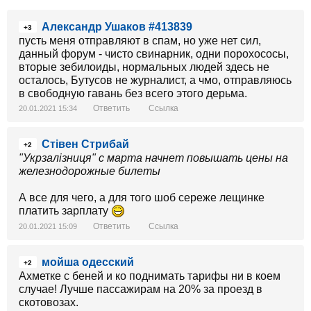
Александр Ушаков #413839
+3
пусть меня отправляют в спам, но уже нет сил,
данный форум - чисто свинарник, одни порохососы,
вторые зебилоиды, нормальных людей здесь не
осталось, Бутусов не журналист, а чмо, отправляюсь
в свободную гавань без всего этого дерьма.
Ответить
Ссылка
20.01.2021 15:34
Стівен Стрибай
+2
"Укрзалізниця" с марта начнет повышать цены на
железнодорожные билеты
А все для чего, а для того шоб сереже лещинке
платить зарплату
Ответить
Ссылка
20.01.2021 15:09
мойша одесский
+2
Ахметке с беней и ко поднимать тарифы ни в коем
случае! Лучше пассажирам на 20% за проезд в
скотовозах.