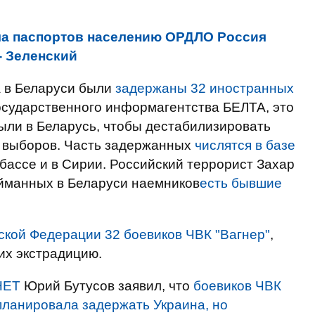
а паспортов населению ОРДЛО Россия
- Зеленский
а в Беларуси были
задержаны 32 иностранных
государственного информагентства БЕЛТА, это
ыли в Беларусь, чтобы дестабилизировать
х выборов. Часть задержанных
числятся в базе
бассе и в Сирии. Российский террорист Захар
ойманных в Беларуси наемников
есть бывшие
ской Федерации 32 боевиков ЧВК "Вагнер"
,
их экстрадицию.
НЕТ
Юрий Бутусов заявил, что
боевиков ЧВК
планировала задержать Украина, но