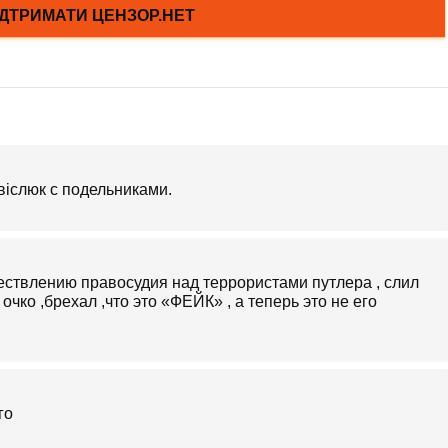
вiслюк с подельниками.
ствлению правосудия над террористами путлера , слил
 очко ,брехал ,что это «ФЕЙК» , а теперь это не его
го