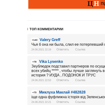
ТОП КОММЕНТАРИИ
Valery Greff
+143
Чья б она ни была, слил ее потерпевший 
Ответить
Ссылка
24.06.2021 22:19
Vika Lysenko
+78
Зеублюдок подставил партнеров по осуще
всех убийц ***** , чтобы лучше заглянуть в
история ? ИУДА , ПОДОНОК И ТРУС
Ответить
Ссылка
24.06.2021 22:53
Миклуха Маклай #482828
+75
іще одна фуфлижна історія від Зеленсько
Ответить
Ссылка
24.06.2021 22:21