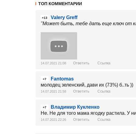
ТОП КОММЕНТАРИИ
Valery Greff
+13
"Может быть, тебе дать еще ключ от к
Ответить
Ссылка
14.07.2021 21:08
Fantomas
+7
молодец зеленский, дави их (73%) б..ть ))
Ответить
Ссылка
14.07.2021 21:58
Владимир Кукленко
+7
Не. Не для того мама ягодку растила. У ни
Ответить
Ссылка
14.07.2021 22:26