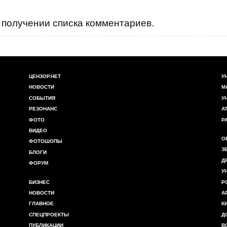
получении списка комментариев.
ЦЕНЗОР.НЕТ
У
НОВОСТИ
М
СОБЫТИЯ
У
РЕЗОНАНС
А
ФОТО
Р
ВИДЕО
О
ФОТОШОПЫ
З
БЛОГИ
Д
ФОРУМ
У
БИЗНЕС
Р
НОВОСТИ
А
ГЛАВНОЕ
К
СПЕЦПРОЕКТЫ
Д
ПУБЛИКАЦИИ
В