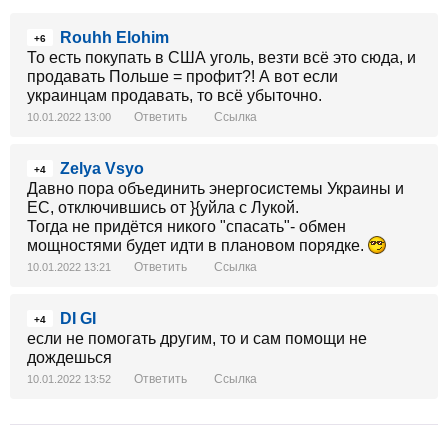
Rouhh Elohim
+6
То есть покупать в США уголь, везти всё это сюда, и
продавать Польше = профит?! А вот если
украинцам продавать, то всё убыточно.
Ответить
Ссылка
10.01.2022 13:00
Zelya Vsyo
+4
Давно пора объединить энергосистемы Украины и
ЕС, отключившись от }{уйла с Лукой.
Тогда не придётся никого "спасать"- обмен
мощностями будет идти в плановом порядке.
Ответить
Ссылка
10.01.2022 13:21
DI GI
+4
если не помогать другим, то и сам помощи не
дождешься
Ответить
Ссылка
10.01.2022 13:52