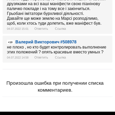
друзяками на всі ваші маніфести свою піанінову
паличко покладе і на тому все і закінчиться.
Грьобані імітатори бурхливої діяльності.
Давайте ще може землю на Марсі розподілимо,
щоб, коли хтось туди долетить, вже маніфест був.
Ответить
Ссылка
04.07.2022 15:01
Валерий Викторович #508978
+10
не плохо , но кто будет контролировать выполнение
этих положений ? опять красивые вместо умных ?
Ответить
Ссылка
04.07.2022 14:58
Произошла ошибка при получении списка
комментариев.