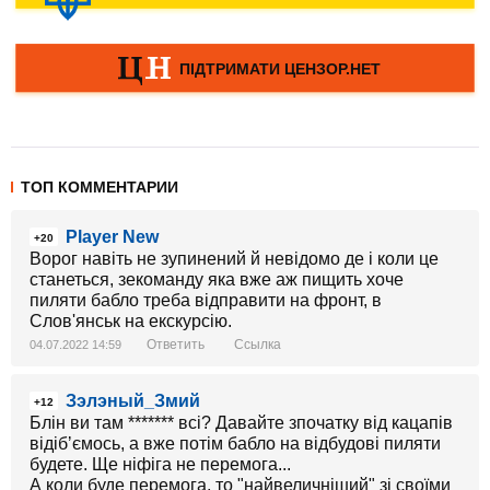
ТОП КОММЕНТАРИИ
Player New
+20
Ворог навіть не зупинений й невідомо де і коли це
станеться, зекоманду яка вже аж пищить хоче
пиляти бабло треба відправити на фронт, в
Слов'янськ на екскурсію.
Ответить
Ссылка
04.07.2022 14:59
Зэлэный_Змий
+12
Блін ви там ******* всі? Давайте зпочатку від кацапів
відібʼємось, а вже потім бабло на відбудові пиляти
будете. Ще ніфіга не перемога...
А коли буде перемога, то "найвеличніший" зі своїми