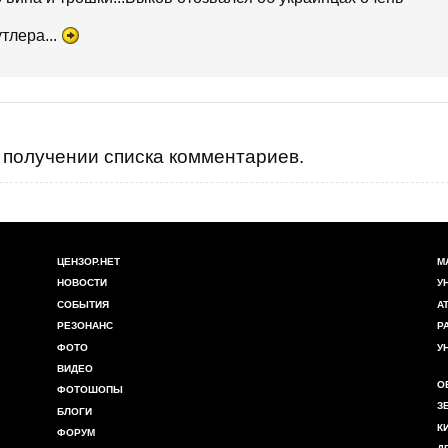
тлера...
получении списка комментариев.
ЦЕНЗОР.НЕТ
М
НОВОСТИ
У
СОБЫТИЯ
А
РЕЗОНАНС
Р
ФОТО
У
ВИДЕО
О
ФОТОШОПЫ
З
БЛОГИ
К
ФОРУМ