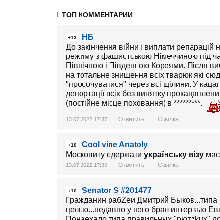
ТОП КОММЕНТАРИИ
НБ
+13
До закінчення війни і виплати репарацій 
режиму з фашистською Німеччиною під час 
Північною і Південною Кореями. Після ви
на тотальне знищення всіх тварюк які сюди
"просочуватися" через всі щілини. У каца
депортації всіх без винятку прокацаплени
(постійне місце поховання) в *********.
Ответить
Ссылка
13.07.2022 17:37
Cool vine Anatоly
+10
Московиту одержати
українську візу
має 
Ответить
Ссылка
13.07.2022 17:39
Senator S #201477
+10
Гражданин рабZeи Дмитрий Быков...типа п
целью...недавно у него брал интервью Евг
Понаехало типа правильных "рюzzkuх" до