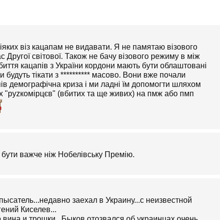
ніяких віз кацапам не видавати. Я не памятаю візового
Другої світової. Також не бачу візового режиму в між
биття кацапів з України кордони мають бути облаштовані
 будуть тікати з ********** масово. Вони вже почали
пів демографічна криза і ми ладні їм допомогти шляхом
х "руzкомірцєв" (вбитих та ще живих) на пмж або пмп
бути важче ніж Нобелівську Премію.
ысатель...недавно заехал в Украину...с неизвестной
ений Киселев...
 вина и трошки...Быков отозвался об украинцах очень