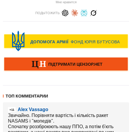
Мне нравится
ПОДЫТОЖИТЬ:
ТОП КОММЕНТАРИИ
Alex Vassago
+11
Звичайно. Порівняти вартість і кількість ракет
NASAMS і "мопедів".
Спочатку роззброюють нашу ППО, а потім б'ють