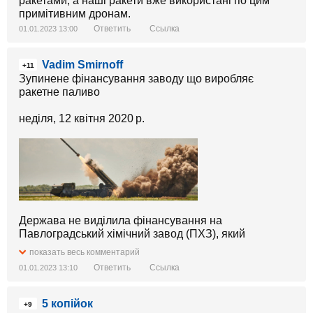
ракетами, а наші ракети вже використані по цим
примітивним дронам.
Ответить
Ссылка
01.01.2023 13:00
Vadim Smirnoff
+11
Зупинене фінансування заводу що виробляє
ракетне паливо
неділя, 12 квітня 2020 р.
Держава не виділила фінансування на
Павлоградський хімічний завод (ПХЗ), який
виробляє, переробляє і утилізує ракетне паливо.
показать весь комментарий
Вже звільнено 687 працівників. Зупинка заводу буде
Ответить
Ссылка
01.01.2023 13:10
означати зупинку всієї ракетної галузі, зокрема
виробництво ракет «Вільха».
5 копійок
+9