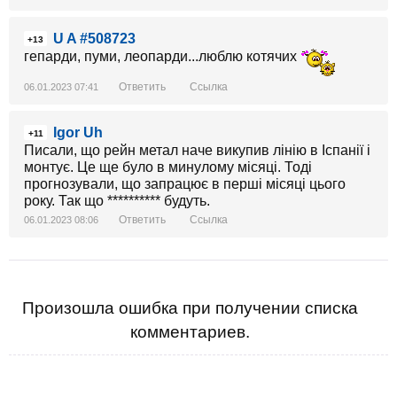
U A #508723
+13
гепарди, пуми, леопарди...люблю котячих
Ответить
Ссылка
06.01.2023 07:41
Igor Uh
+11
Писали, що рейн метал наче викупив лінію в Іспанії і
монтує. Це ще було в минулому місяці. Тоді
прогнозували, що запрацює в перші місяці цього
року. Так що ********** будуть.
Ответить
Ссылка
06.01.2023 08:06
Произошла ошибка при получении списка
комментариев.