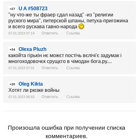
U A #508723
+27
"ну что-же ты фраер сдал назад" -из "религии
руского мира", питерской шпаны, петуха-пригожина
и всего рускава гавно-народа
Ответить
Ссылка
07.01.2023 07:14
Olexa Pluzh
+24
какойта гірькін нє можєт постічь вєлічі'є задумак і
многоходовочєк срущєго в чімодан бога.ру....
Ответить
Ссылка
07.01.2023 07:01
Oleg Kikta
+20
Хотят ли рюзке войны
Ответить
Ссылка
07.01.2023 06:53
Произошла ошибка при получении списка
комментариев.