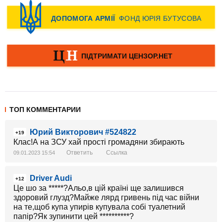
ТОП КОММЕНТАРИИ
Юрий Викторович #524822
+19
Клас!А на ЗСУ хай прості громадяни збирають
Ответить
Ссылка
09.01.2023 15:54
Driver Audi
+12
Це шо за *****?Альо,в цій країні ще залишився
здоровий глузд?Майже лярд гривень під час війни
на те,щоб купа упирів купувала собі туалетний
папір?Як зупинити цей **********?