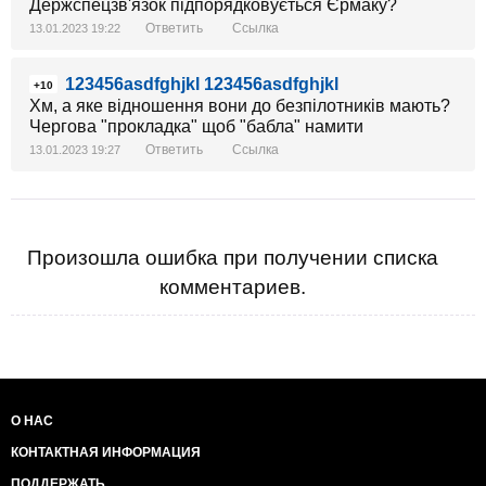
Держспецзв'язок підпорядковується Єрмаку?
Ответить
Ссылка
13.01.2023 19:22
123456asdfghjkl 123456asdfghjkl
+10
Хм, а яке відношення вони до безпілотників мають?
Чергова "прокладка" щоб "бабла" намити
Ответить
Ссылка
13.01.2023 19:27
Произошла ошибка при получении списка
комментариев.
О НАС
КОНТАКТНАЯ ИНФОРМАЦИЯ
ПОДДЕРЖАТЬ