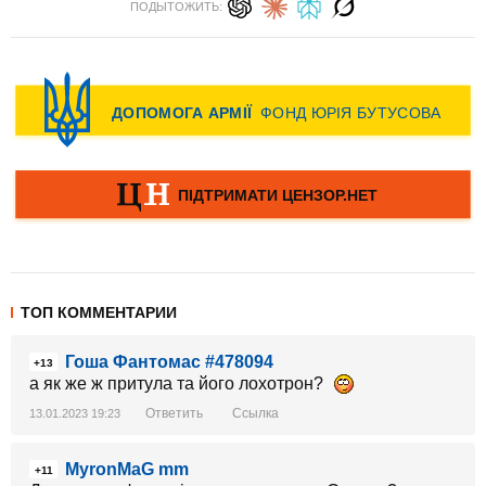
ПОДЫТОЖИТЬ:
ТОП КОММЕНТАРИИ
Гоша Фантомас #478094
+13
а як же ж притула та його лохотрон?
Ответить
Ссылка
13.01.2023 19:23
MyronMaG mm
+11