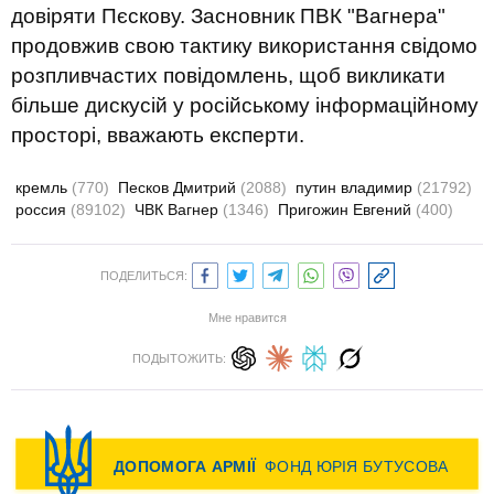
довіряти Пєскову. Засновник ПВК "Вагнера"
продовжив свою тактику використання свідомо
розпливчастих повідомлень, щоб викликати
більше дискусій у російському інформаційному
просторі, вважають експерти.
кремль
(770)
Песков Дмитрий
(2088)
путин владимир
(21792)
россия
(89102)
ЧВК Вагнер
(1346)
Пригожин Евгений
(400)
ПОДЕЛИТЬСЯ:
Мне нравится
ПОДЫТОЖИТЬ: