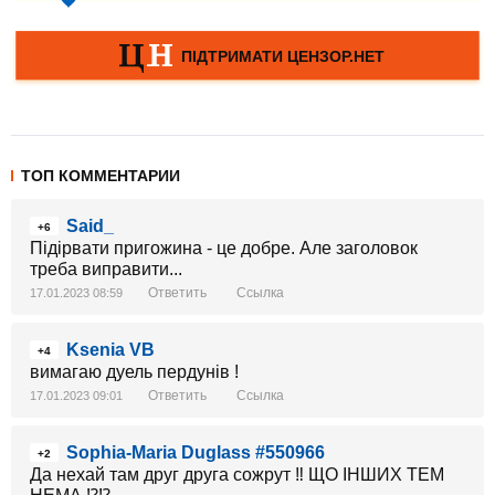
ТОП КОММЕНТАРИИ
Said_
+6
Підірвати пригожина - це добре. Але заголовок
треба виправити...
Ответить
Ссылка
17.01.2023 08:59
Ksenia VB
+4
вимагаю дуель пердунів !
Ответить
Ссылка
17.01.2023 09:01
Sophia-Maria Duglass #550966
+2
Да нехай там друг друга сожрут ‼️ ЩО ІНШИХ ТЕМ