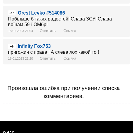
Orest Levko #514086
+14
Побільше б таких радостей! Слава ЗСУ! Слава
воїнам 59-ї ОМбр!
Ответить
Ссылка
18.01.2023 21:04
Infinity Fox753
+9
пригожин с права ! А слева лох какой то !
Ответить
Ссылка
18.01.2023 21:20
Произошла ошибка при получении списка
комментариев.
О НАС