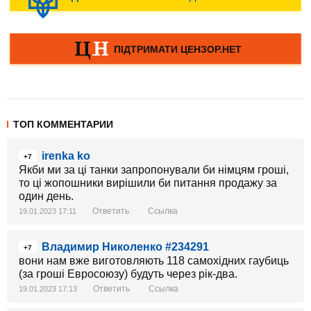
ТОП КОММЕНТАРИИ
irenka ko
+7
Якби ми за ці танки запропонували би німцям гроші,
то ці жопошники вирішили би питання продажу за
один день.
Ответить
Ссылка
19.01.2023 17:11
Владимир Николенко #234291
+7
вони нам вже виготовляють 118 самохідних гаубиць
(за гроші Евросоюзу) будуть через рік-два.
Ответить
Ссылка
19.01.2023 17:13