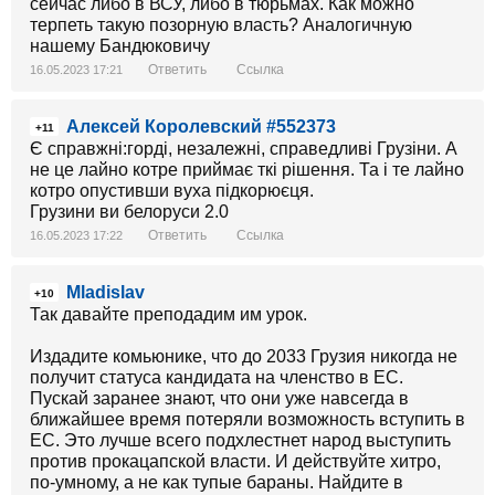
сейчас либо в ВСУ, либо в тюрьмах. Как можно
терпеть такую позорную власть? Аналогичную
нашему Бандюковичу
Ответить
Ссылка
16.05.2023 17:21
Алексей Королевский #552373
+11
Є справжні:горді, незалежні, справедливі Грузіни. А
не це лайно котре приймає ткі рішення. Та і те лайно
котро опустивши вуха підкорюєця.
Грузини ви белоруси 2.0
Ответить
Ссылка
16.05.2023 17:22
Mladislav
+10
Так давайте преподадим им урок.
Издадите комьюнике, что до 2033 Грузия никогда не
получит статуса кандидата на членство в ЕС.
Пускай заранее знают, что они уже навсегда в
ближайшее время потеряли возможность вступить в
ЕС. Это лучше всего подхлестнет народ выступить
против прокацапской власти. И действуйте хитро,
по-умному, а не как тупые бараны. Найдите в