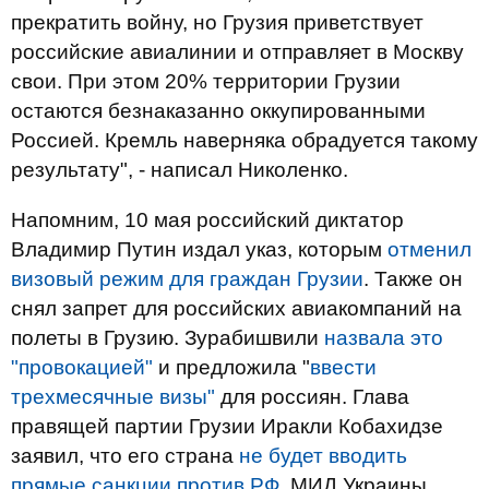
прекратить войну, но Грузия приветствует
российские авиалинии и отправляет в Москву
свои. При этом 20% территории Грузии
остаются безнаказанно оккупированными
Россией. Кремль наверняка обрадуется такому
результату", - написал Николенко.
Напомним, 10 мая российский диктатор
Владимир Путин издал указ, которым
отменил
визовый режим для граждан Грузии
. Также он
снял запрет для российских авиакомпаний на
полеты в Грузию. Зурабишвили
назвала это
"провокацией"
и предложила "
ввести
трехмесячные визы"
для россиян. Глава
правящей партии Грузии Иракли Кобахидзе
заявил, что его страна
не будет вводить
прямые санкции против РФ
. МИД Украины