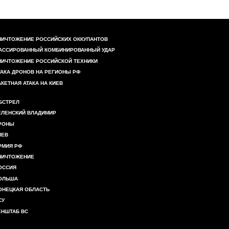
НИЧТОЖЕНИЕ РОССИЙСКИХ ОККУПАНТОВ
АССИРОВАННЫЙ КОМБИНИРОВАННЫЙ УДАР
НИЧТОЖЕНИЕ РОССИЙСКОЙ ТЕХНИКИ
ТАКА ДРОНОВ НА РЕГИОНЫ РФ
АКЕТНАЯ АТАКА НА КИЕВ
БСТРЕЛ
ЕЛЕНСКИЙ ВЛАДИМИР
РОНЫ
ИЕВ
РМИЯ РФ
НИЧТОЖЕНИЕ
ОССИЯ
ОЛЬША
ОНЕЦКАЯ ОБЛАСТЬ
СУ
ЕНШТАБ ВС