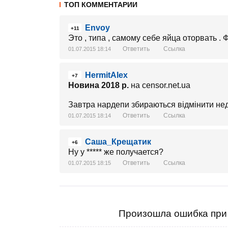
ТОП КОММЕНТАРИИ
Envoy
+11
Это , типа , самому себе яйца оторвать .
Ответить
Ссылка
01.07.2015 18:14
HermitAlex
+7
Новина 2018 р.
на censor.net.ua
Завтра нардепи збираються відмінити нед
Ответить
Ссылка
01.07.2015 18:14
Саша_Крещатик
+6
Ну у ***** же получается?
Ответить
Ссылка
01.07.2015 18:15
Произошла ошибка при 