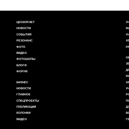
ЦЕНЗОР.НЕТ
У
НОВОСТИ
М
СОБЫТИЯ
У
РЕЗОНАНС
А
ФОТО
Р
ВИДЕО
О
ФОТОШОПЫ
З
БЛОГИ
Д
ФОРУМ
К
БИЗНЕС
А
НОВОСТИ
У
ГЛАВНОЕ
Р
СПЕЦПРОЕКТЫ
П
ПУБЛИКАЦИИ
Д
КОЛОНКИ
В
ВИДЕО
Г