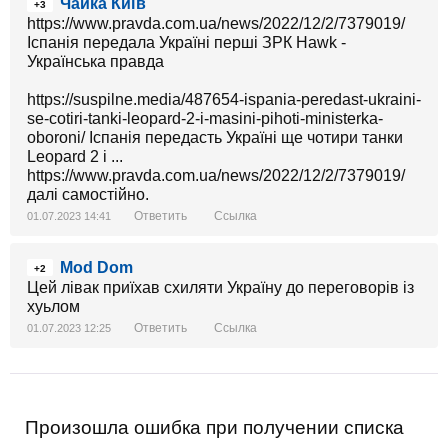
Чайка Київ
+3
https://www.pravda.com.ua/news/2022/12/2/7379019/
Іспанія передала Україні перші ЗРК Hawk -
Українська правда
https://suspilne.media/487654-ispania-peredast-ukraini-
se-cotiri-tanki-leopard-2-i-masini-pihoti-ministerka-
oboroni/ Іспанія передасть Україні ще чотири танки
Leopard 2 і ...
https://www.pravda.com.ua/news/2022/12/2/7379019/
далі самостійно.
Ответить
Ссылка
01.07.2023 14:41
Mod Dom
+2
Цей лівак приїхав схиляти Україну до переговорів із
хуьлом
Ответить
Ссылка
01.07.2023 12:25
Произошла ошибка при получении списка