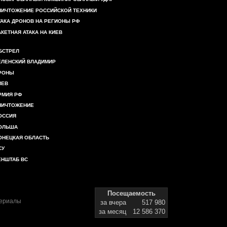
НИЧТОЖЕНИЕ РОССИЙСКОЙ ТЕХНИКИ
ТАКА ДРОНОВ НА РЕГИОНЫ РФ
АКЕТНАЯ АТАКА НА КИЕВ
БСТРЕЛ
ЕЛЕНСКИЙ ВЛАДИМИР
РОНЫ
ИЕВ
РМИЯ РФ
НИЧТОЖЕНИЕ
ОССИЯ
ОЛЬША
ОНЕЦКАЯ ОБЛАСТЬ
СУ
ЕНШТАБ ВС
Посещаемость
териалы
за вчера
517 980
за месяц
12 586 370