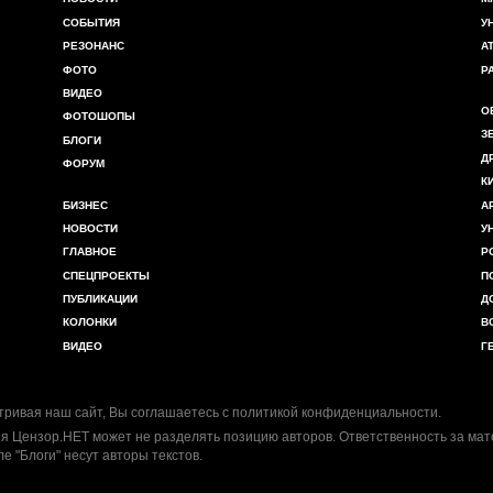
СОБЫТИЯ
У
РЕЗОНАНС
А
ФОТО
Р
ВИДЕО
О
ФОТОШОПЫ
З
БЛОГИ
Д
ФОРУМ
К
БИЗНЕС
А
НОВОСТИ
У
ГЛАВНОЕ
Р
СПЕЦПРОЕКТЫ
П
ПУБЛИКАЦИИ
Д
КОЛОНКИ
В
ВИДЕО
Г
ривая наш сайт, Вы соглашаетесь с
политикой конфиденциальности
.
я Цензор.НЕТ может не разделять позицию авторов. Ответственность за ма
ле "Блоги" несут авторы текстов.