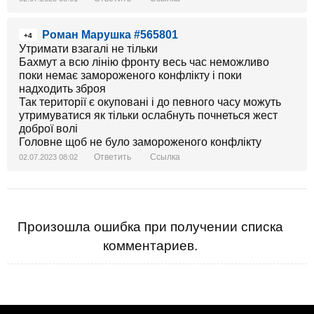
Роман Марушка #565801
+4
Утримати взагалі не тільки
Бахмут а всю лінію фронту весь час неможливо
поки немає замороженого конфлікту і поки
надходить зброя
Так території є окуповані і до певного часу можуть
утримуватися як тільки ослабнуть почнеться жест
доброї волі
Головне щоб не було замороженого конфлікту
Ответить
Ссылка
02.07.2023 08:02
Произошла ошибка при получении списка
комментариев.