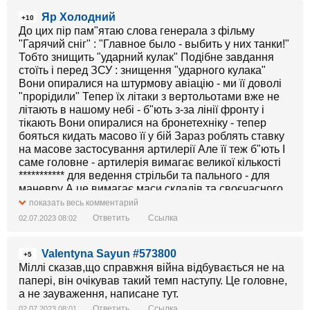
Яр Холодний
+10
До цих пір пам"ятаю слова генерала з фільму
"Гарячий сніг" : "Главное было - выбить у них танки!"
Тобто знищить "ударний кулак" Подібне завдання
стоїть і перед ЗСУ : знищення "ударного кулака"
Вони опиралися на штурмову авіацію - ми її доволі
"прорідили" Тепер їх літаки з вертольотами вже не
літають в нашому небі - б"ють з-за лінії фронту і
тікають Вони опиралися на бронетехніку - тепер
бояться кидать масово її у бій Зараз роблять ставку
на масове застосування артилерії Але її теж б"ють І
саме головне - артилерія вимагає великої кількості
*********** для ведення стрільби та пального - для
маневру А це вимагає маси складів та своєчасного
підвозу того й другого! Тому б"ють по складах та
показать весь комментарий
колонах транспорту з пальним та ************ А без
Ответить
Ссылка
02.07.2023 08:02
підтримки "броні" піхота в ********* бою - просто
стадо Особливо - російська Бо вони при небезпеці
Valentyna Sayun #573800
"на автоматі" в "стадо" збиваються
+5
Міллі сказав,що справжня війна відбувається не на
папері, він очікував такий темп наступу. Це головне,
а не зауваження, написане тут.
Ответить
Ссылка
02.07.2023 08:01