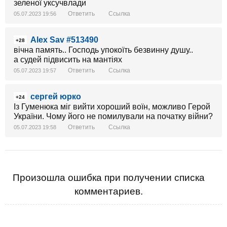
зеленої уксучвлади
Ответить
Ссылка
05.07.2023 19:56
Alex Sav #513490
+28
вічна память.. Господь упокоїть безвинну душу..
а судей підвисить на мантіях
Ответить
Ссылка
05.07.2023 19:57
сергей юрко
+24
Із Гуменюка міг вийти хороший воїн, можливо Герой
України. Чому його не помилували на початку війни?
Ответить
Ссылка
05.07.2023 19:58
Произошла ошибка при получении списка
комментариев.