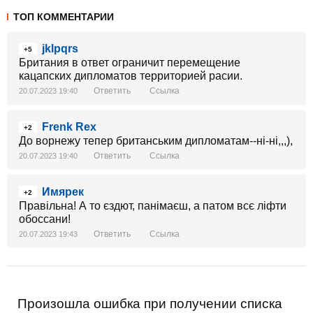
ТОП КОММЕНТАРИИ
jklpqrs
+5
Британия в ответ ограничит перемещение
кацапских дипломатов территорией расии.
Ответить
Ссылка
20.07.2023 19:40
Frenk Rex
+2
До ворнежу тепер британським дипломатам--ні-ні,,,),
Ответить
Ссылка
20.07.2023 19:40
Имярек
+2
Правільна! А то єздют, панімаєш, а патом всє ліфти
обоссани!
Ответить
Ссылка
20.07.2023 19:43
Произошла ошибка при получении списка