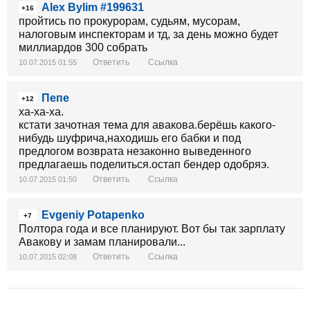
Alex Bylim #199631
+16
пройтись по прокурорам, судьям, мусорам,
налоговым инспекторам и тд, за день можно будет
миллиардов 300 собрать
Ответить
Ссылка
10.07.2015 01:55
Пепе
+12
ха-ха-ха.
кстати зачотная тема для авакова.берёшь какого-
нибудь шуфрича,находишь его бабки и под
предлогом возврата незаконно выведенного
предлагаешь поделиться.остап бендер одобряэ.
Ответить
Ссылка
10.07.2015 01:50
Evgeniy Potapenko
+7
Полтора года и все планируют. Вот бы так зарплату
Авакову и замам планировали...
Ответить
Ссылка
10.07.2015 02:08