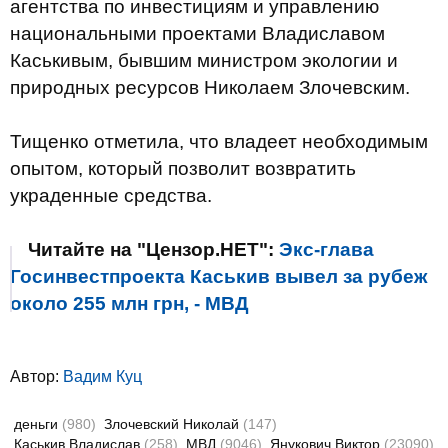
агентства по инвестициям и управлению
национальными проектами Владиславом
Каськивым, бывшим министром экологии и
природных ресурсов Николаем Злочевским.
Тищенко отметила, что владеет необходимым
опытом, который позволит возвратить
украденные средства.
Читайте на "Цензор.НЕТ":
Экс-глава
Госинвестпроекта Каськив вывел за рубеж
около 255 млн грн, - МВД
Автор:
Вадим Куц
деньги
(980)
Злочевский Николай
(147)
Каськив Владислав
(258)
МВД
(9046)
Янукович Виктор
(23090)