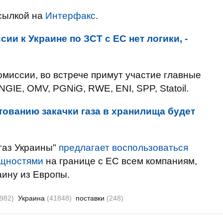
сылкой на
Интерфакс
.
сии к Украине по ЗСТ с ЕС нет логики, -
омиссии, во встрече примут участие главные
IE, OMV, PGNiG, RWE, ENI, SPP, Statoil.
тованию закачки газа в хранилища будет
газ Украины"
предлагает воспользоваться
ощностями
на границе с ЕС всем компаниям,
ину из Европы.
982)
Украина
(41848)
поставки
(248)