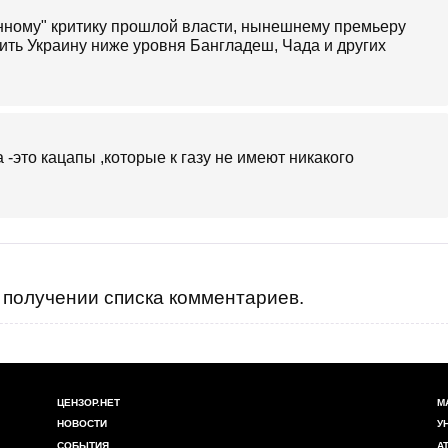
енному" критику прошлой власти, нынешнему премьеру
ть Украину ниже уровня Бангладеш, Чада и других
а -это кацапы ,которые к газу не имеют никакого
получении списка комментариев.
ЦЕНЗОР.НЕТ
М
НОВОСТИ
У
СОБЫТИЯ
А