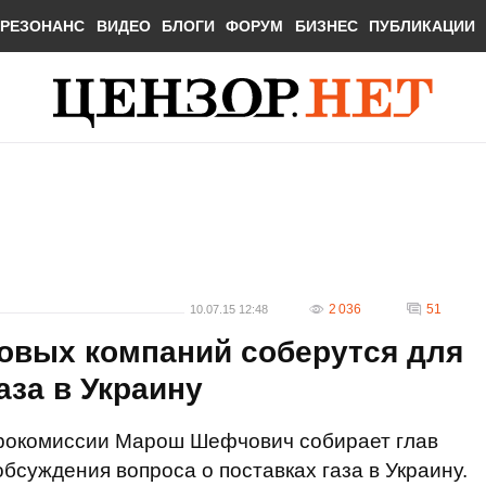
РЕЗОНАНС
ВИДЕО
БЛОГИ
ФОРУМ
БИЗНЕС
ПУБЛИКАЦИИ
2 036
51
10.07.15 12:48
зовых компаний соберутся для
аза в Украину
врокомиссии Марош Шефчович собирает глав
бсуждения вопроса о поставках газа в Украину.