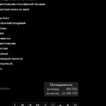
НИЧТОЖЕНИЕ РОССИЙСКОЙ ТЕХНИКИ
АКЕТНАЯ АТАКА НА КИЕВ
БСТРЕЛ
ЕЛЕНСКИЙ ВЛАДИМИР
РОНЫ
ИЕВ
РМИЯ РФ
НИЧТОЖЕНИЕ
ОССИЯ
ОЛЬША
ОНЕЦКАЯ ОБЛАСТЬ
ЕНШТАБ ВС
СУ
Посещаемость
териалы
за вчера
660 550
за месяц
12 586 370