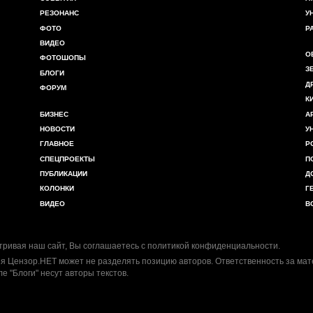
РЕЗОНАНС
У
ФОТО
Р
ВИДЕО
О
ФОТОШОПЫ
З
БЛОГИ
Д
ФОРУМ
К
БИЗНЕС
А
НОВОСТИ
У
ГЛАВНОЕ
Р
СПЕЦПРОЕКТЫ
П
ПУБЛИКАЦИИ
Д
КОЛОНКИ
Г
ВИДЕО
В
ривая наш сайт, Вы соглашаетесь с
политикой конфиденциальности
.
я Цензор.НЕТ может не разделять позицию авторов. Ответственность за ма
ле "Блоги" несут авторы текстов.